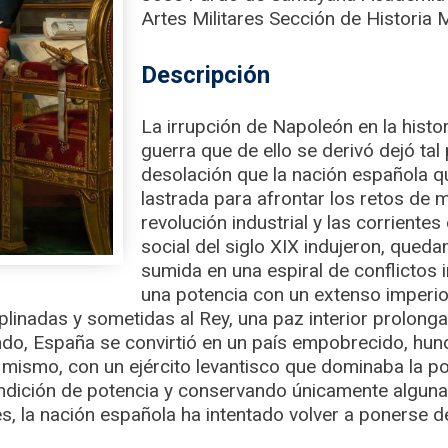
Artes Militares Sección de Historia M
Descripción
La irrupción de Napoleón en la histo
guerra que de ello se derivó dejó ta
desolación que la nación española 
lastrada para afrontar los retos de 
revolución industrial y las corriente
social del siglo XIX indujeron, que
sumida en una espiral de conflictos 
una potencia con un extenso imperio
linadas y sometidas al Rey, una paz interior prolong
ndo, España se convirtió en un país empobrecido, hund
í mismo, con un ejército levantisco que dominaba la pol
ndición de potencia y conservando únicamente algunas
, la nación española ha intentado volver a ponerse de