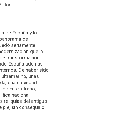
ilitar
ria de España y la
l panorama de
quedó seriamente
modernización que la
s de transformación
dando España además
internos. De haber sido
 ultramarino, unas
ada, una sociedad
ido en el atraso,
ítica nacional,
 reliquias del antiguo
 pie, sin conseguirlo