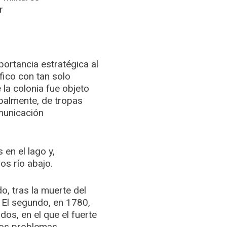
r
portancia estratégica al
ífico con tan solo
 la colonia fue objeto
ipalmente, de tropas
omunicación
en el lago y,
os río abajo.
o, tras la muerte del
 El segundo, en 1780,
os, en el que el fuerte
 los problemas