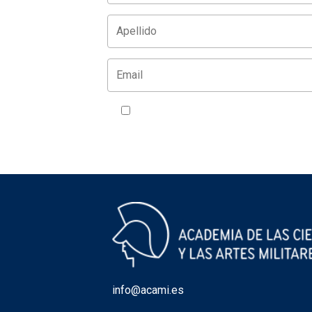
Acepto la política de privacidad
VER
info@acami.es