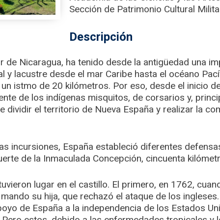
Sección de Patrimonio Cultural Milita
Descripción
sur de Nicaragua, ha tenido desde la antigüedad una im
vial y lacustre desde el mar Caribe hasta el océano Pac
 un istmo de 20 kilómetros. Por eso, desde el inicio de
mente de los indígenas misquitos, de corsarios y, princ
e dividir el territorio de Nueva España y realizar la c
s incursiones, España estableció diferentes defensas 
erte de la Inmaculada Concepción, cincuenta kilómetr
vieron lugar en el castillo. El primero, en 1762, cuand
mando su hija, que rechazó el ataque de los ingleses.
oyo de España a la independencia de los Estados Unid
s. Pero estos, debido a las enfermedades tropicales y