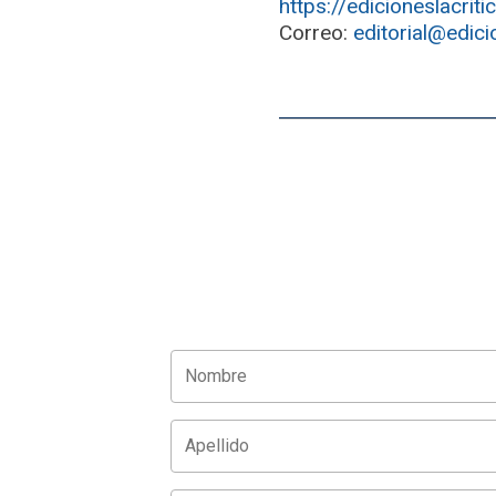
https://edicioneslacrit
Correo:
editorial@edici