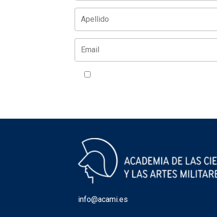
Acepto la política de privacidad
VER
info@acami.es