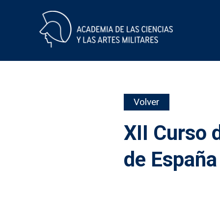
Skip
Volver
to
content
XII Curso d
de España