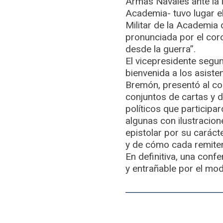
Armas Navales ante la i
Academia- tuvo lugar el
Militar de la Academia 
pronunciada por el coro
desde la guerra”.
El vicepresidente segun
bienvenida a los asiste
Bremón, presentó al con
conjuntos de cartas y di
políticos que participa
algunas con ilustracione
epistolar por su caráct
y de cómo cada remitent
En definitiva, una conf
y entrañable por el mo