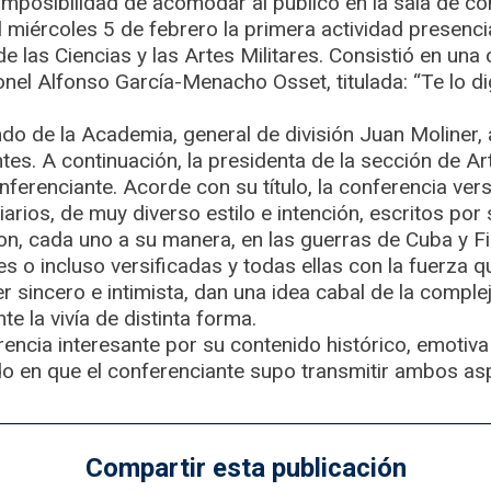
mposibilidad de acomodar al público en la sala de co
 miércoles 5 de febrero la primera actividad presenci
de las Ciencias y las Artes Militares. Consistió en una
nel Alfonso García-Menacho Osset, titulada: “Te lo di
do de la Academia, general de división Juan Moliner, 
ntes. A continuación, la presidenta de la sección de Ar
ferenciante. Acorde con su título, la conferencia ver
arios, de muy diverso estilo e intención, escritos por 
ron, cada uno a su manera, en las guerras de Cuba y Fil
s o incluso versificadas y todas ellas con la fuerza que
er sincero e intimista, dan una idea cabal de la comple
e la vivía de distinta forma.
erencia interesante por su contenido histórico, emoti
do en que el conferenciante supo transmitir ambos asp
Compartir esta publicación