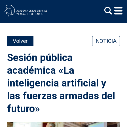
Skip
to
content
Volver
NOTICIA
Sesión pública
académica «La
inteligencia artificial y
las fuerzas armadas del
futuro»