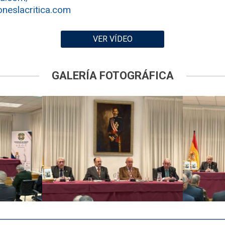
oneslacritica.com
VER VÍDEO
GALERÍA FOTOGRÁFICA