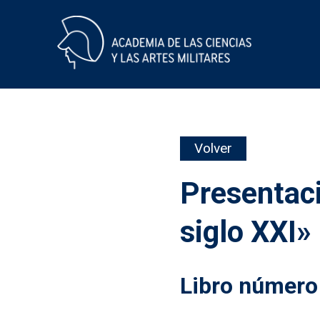
Skip
Volver
to
content
Presentaci
siglo XXI»
Libro número