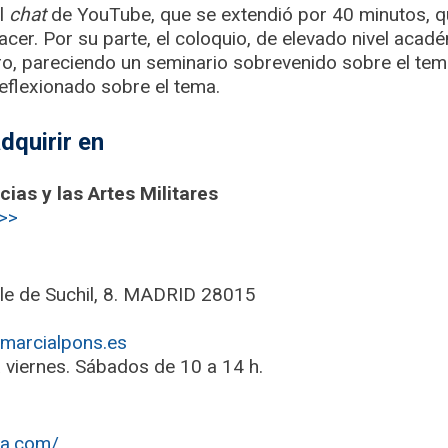
el
chat
de YouTube, que se extendió por 40 minutos, 
cer. Por su parte, el coloquio, de elevado nivel acad
bro, pareciendo un seminario sobrevenido sobre el tem
eflexionado sobre el tema.
adquirir en
ias y las Artes Militares
l>>
lle de Suchil, 8. MADRID 28015
arcialpons.es
 viernes. Sábados de 10 a 14 h.
ica.com/