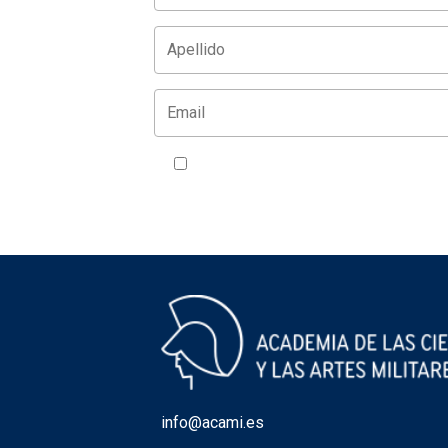
Acepto la política de privacidad
VER
info@acami.es