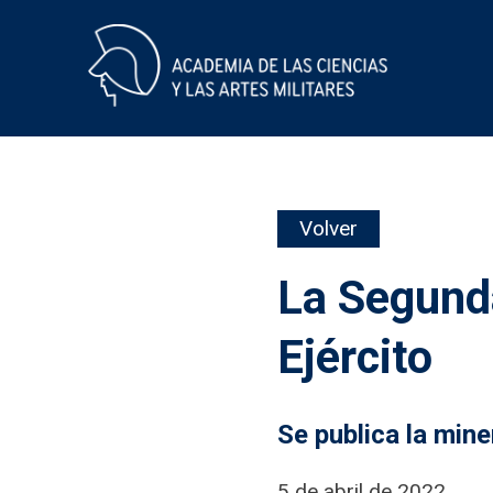
Skip
Volver
to
content
La Segund
Ejército
Se publica la min
5 de abril de 2022