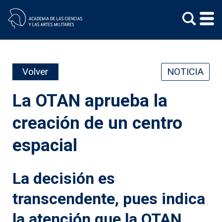
Skip
to
content
Volver
NOTICIA
La OTAN aprueba la
creación de un centro
espacial
La decisión es
transcendente, pues indica
la atención que la OTAN