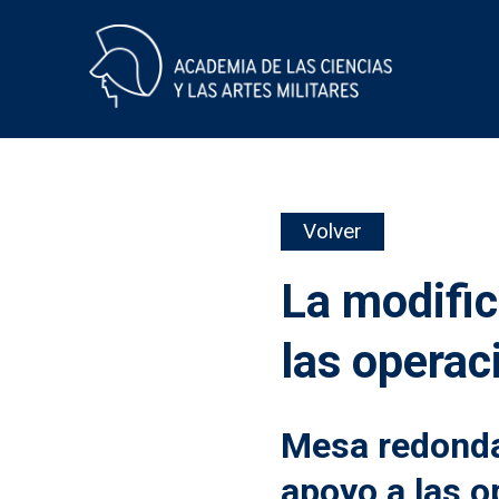
Skip
Volver
to
content
La modifi
las operac
Mesa redonda
apoyo a las 