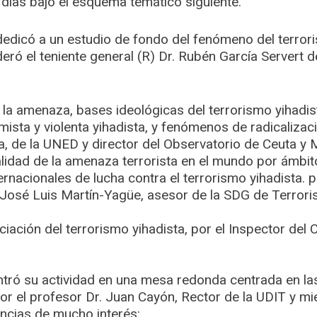
 días bajo el esquema temático siguiente.
dedicó a un estudio de fondo del fenómeno del terror
ó el teniente general (R) Dr. Rubén García Servert d
 la amenaza, bases ideológicas del terrorismo yihadis
timista y violenta yihadista, y fenómenos de radicalizac
a, de la UNED y director del Observatorio de Ceuta y Me
alidad de la amenaza terrorista en el mundo por ámbi
rnacionales de lucha contra el terrorismo yihadista. p
 José Luis Martín-Yagüe, asesor de la SDG de Terrori
ciación del terrorismo yihadista, por el Inspector del
tró su actividad en una mesa redonda centrada en la
r el profesor Dr. Juan Cayón, Rector de la UDIT y m
ncias de mucho interés: