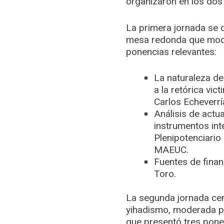
organizaron en los dos
La primera jornada se 
mesa redonda que moder
ponencias relevantes:
La naturaleza de
a la retórica vic
Carlos Echeverrí
Análisis de actu
instrumentos inte
Plenipotenciario
MAEUC.
Fuentes de finan
Toro.
La segunda jornada cen
yihadismo, moderada po
que presentó tres pone