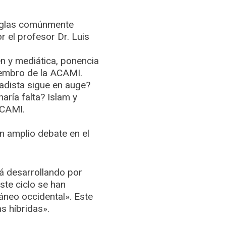
reglas comúnmente
 el profesor Dr. Luis
en y mediática, ponencia
iembro de la ACAMI.
hadista sigue en auge?
aría falta? Islam y
ACAMI.
n amplio debate en el
á desarrollando por
ste ciclo se han
neo occidental». Este
 híbridas».