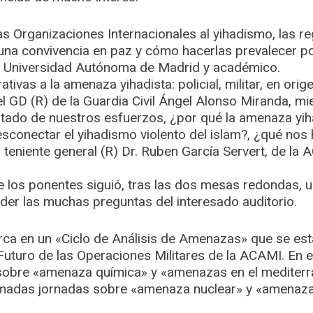
s Organizaciones Internacionales al yihadismo, las 
na convivencia en paz y cómo hacerlas prevalecer por
la Universidad Autónoma de Madrid y académico.
ivas a la amenaza yihadista: policial, militar, en orig
l GD (R) de la Guardia Civil Ángel Alonso Miranda, m
ultado de nuestros esfuerzos, ¿por qué la amenaza yi
sconectar el yihadismo violento del islam?, ¿qué nos h
l teniente general (R) Dr. Ruben García Servert, de la 
e los ponentes siguió, tras las dos mesas redondas, u
der las muchas preguntas del interesado auditorio.
rca en un «Ciclo de Análisis de Amenazas» que se est
Futuro de las Operaciones Militares de la ACAMI. En e
sobre «amenaza química» y «amenazas en el mediterrá
adas jornadas sobre «amenaza nuclear» y «amenazas