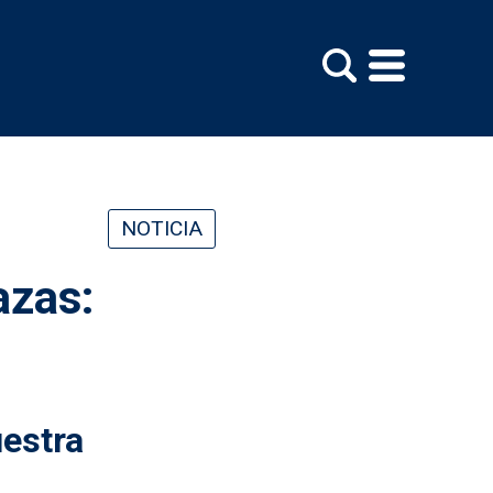
NOTICIA
azas:
uestra