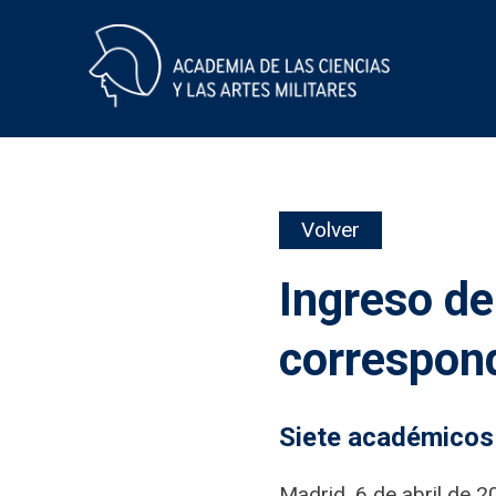
Skip
Volver
to
content
Ingreso d
correspon
Siete académicos
Madrid, 6 de abril de 