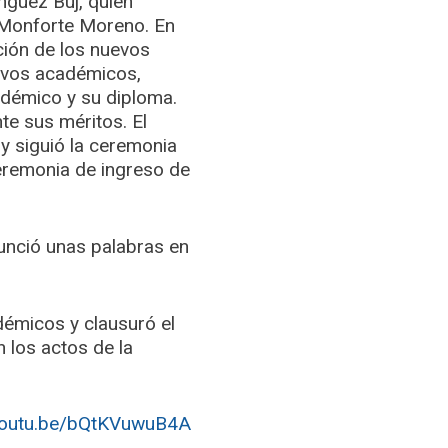
nguez Buj, quien
o Monforte Moreno. En
cción de los nuevos
evos académicos,
adémico y su diploma.
te sus méritos. El
y siguió la ceremonia
ceremonia de ingreso de
nunció unas palabras en
démicos y clausuró el
 los actos de la
/youtu.be/bQtKVuwuB4A