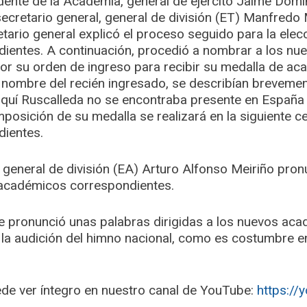
idente de la Academia, general de ejército Jaime Domí
 secretario general, general de división (ET) Manfred
retario general explicó el proceso seguido para la ele
ientes. A continuación, procedió a nombrar a los nu
or su orden de ingreso para recibir su medalla de ac
l nombre del recién ingresado, se describían brevemen
quí Ruscalleda no se encontraba presente en España 
imposición de su medalla se realizará en la siguiente 
ientes.
el general de división (EA) Arturo Alfonso Meiriño pro
académicos correspondientes.
te pronunció unas palabras dirigidas a los nuevos aca
 la audición del himno nacional, como es costumbre en
uede ver íntegro en nuestro canal de YouTube:
https:/