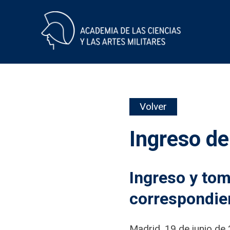
Skip
Volver
to
content
Ingreso d
Ingreso y to
correspondie
Madrid, 19 de junio de