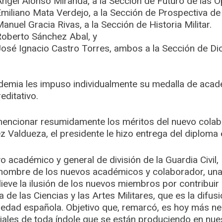
ngel Alonso Miranda, a la Sección de Futuro de las O
miliano Mata Verdejo, a la Sección de Prospectiva de l
nuel Gracia Rivas, a la Sección de Historia Militar.
Roberto Sánchez Abal, y
osé Ignacio Castro Torres, ambos a la Sección de Dic
ademia les impuso individualmente su medalla de acad
editativo.
 mencionar resumidamente los méritos del nuevo cola
 Valdueza, el presidente le hizo entrega del diploma e
o académico y general de división de la Guardia Civil,
nombre de los nuevos académicos y colaborador, una
ieve la ilusión de los nuevos miembros por contribuir a
 de las Ciencias y las Artes Militares, que es la difus
ociedad española. Objetivo que, remarcó, es hoy más n
ales de toda índole que se están produciendo en nue