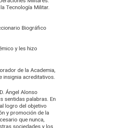
peraciones Militares.
a Tecnología Militar.
cionario Biográfico
émico y les hizo
borador de la Academia,
 insignia acreditativos.
 D. Ángel Alonso
s sentidas palabras. En
l logro del objetivo
ión y promoción de la
ecesario que nunca,
stras sociedades y los