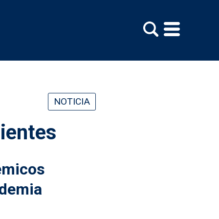
NOTICIA
ientes
émicos
ademia