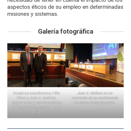
aspectos éticos de su empleo en determinadas
misiones y sistemas.
Galería fotográfica
Nuestros académicos, Félix
Juan A. Moliner en un
Pérez y Juan A. Moliner,
momento de su conferencia
organizador y conferenciante
de cierre de las jornadas.
en las jornadas sobre IA en la
ETSIT.