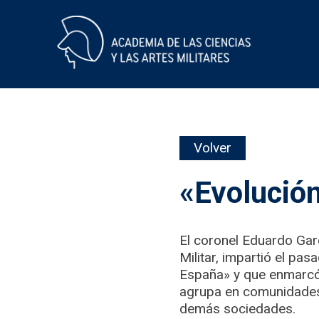
Skip
Volver
to
content
«Evolució
El coronel Eduardo Gar
Militar, impartió el pa
España» y que enmarcó 
agrupa en comunidades s
demás sociedades.