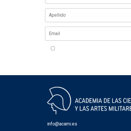
Acepto la política de privacidad
VER
info@acami.es