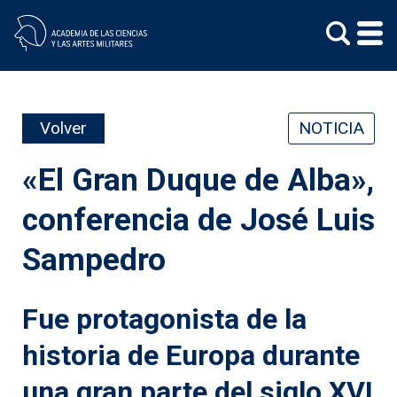
Skip
to
content
Volver
NOTICIA
«El Gran Duque de Alba»,
conferencia de José Luis
Sampedro
Fue protagonista de la
historia de Europa durante
una gran parte del siglo XVI