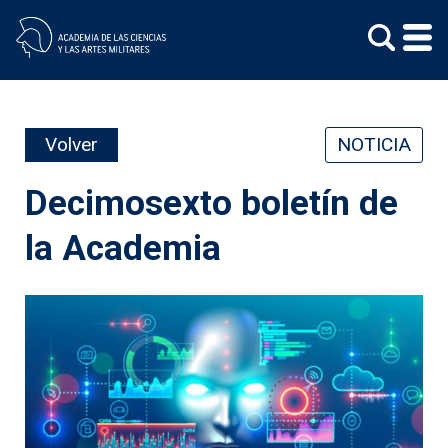
Skip
to
content
Volver
NOTICIA
Decimosexto boletín de
la Academia