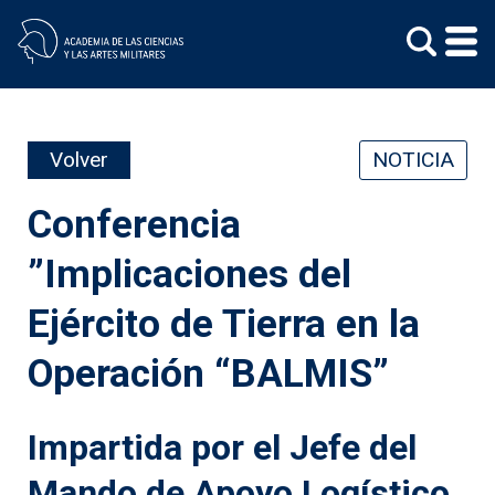
Skip
to
content
Volver
NOTICIA
Conferencia
”Implicaciones del
Ejército de Tierra en la
Operación “BALMIS”
Impartida por el Jefe del
Mando de Apoyo Logístico