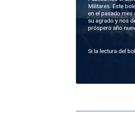
Militares. Este bo
en el pasado mes 
su agrado y nos d
próspero año nuev
Si la lectura del b