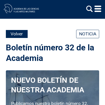
Skip
to
content
Volver
NOTICIA
Boletín número 32 de la
Academia
NUEVO BOLETÍN DE
NUESTRA ACADEMIA
Publicamos nuestro boletín número 32,