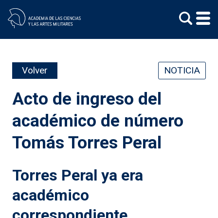
Skip
to
content
Volver
NOTICIA
Acto de ingreso del
académico de número
Tomás Torres Peral
Torres Peral ya era
académico
correspondiente