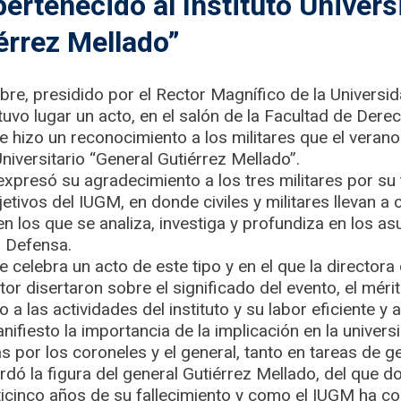
pertenecido al Instituto Univers
érrez Mellado”
bre, presidido por el Rector Magnífico de la Universi
tuvo lugar un acto, en el salón de la Facultad de Dere
se hizo un reconocimiento a los militares que el veran
 Universitario “General Gutiérrez Mellado”.
expresó su agradecimiento a los tres militares por su 
etivos del IUGM, en donde civiles y militares llevan a
en los que se analiza, investiga y profundiza en los a
a Defensa.
 celebra un acto de este tipo y en el que la directora d
ctor disertaron sobre el significado del evento, el méri
o a las actividades del instituto y su labor eficiente 
fiesto la importancia de la implicación en la univers
 por los coroneles y el general, tanto en tareas de 
rdó la figura del general Gutiérrez Mellado, del que d
cinco años de su fallecimiento y como el IUGM ha cont