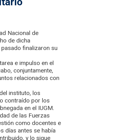
itario
dad Nacional de
cho de dicha
o pasado finalizaron su
tarea e impulso en el
 cabo, conjuntamente,
suntos relacionados con
el instituto, los
to contraído por los
y abnegada en el IUGM.
idad de las Fuerzas
gestión como docentes e
os días antes se había
ribuido, y lo sigue