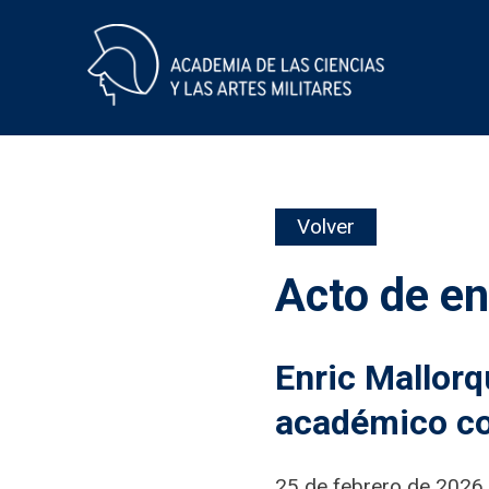
Skip
Volver
to
content
Acto de e
Enric Mallorq
académico co
25 de febrero de 2026