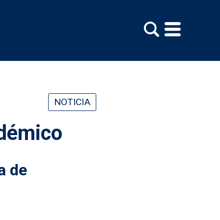
NOTICIA
adémico
a de