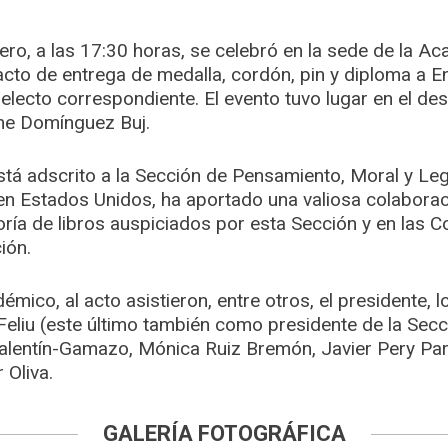
ero, a las 17:30 horas, se celebró en la sede de la Ac
l acto de entrega de medalla, cordón, pin y diploma a E
lecto correspondiente. El evento tuvo lugar en el de
ime Domínguez Buj.
stá adscrito a la Sección de Pensamiento, Moral y Legi
 en Estados Unidos, ha aportado una valiosa colabora
oría de libros auspiciados por esta Sección y en las
ión.
ico, al acto asistieron, entre otros, el presidente, 
Feliu (este último también como presidente de la Sec
lentín-Gamazo, Mónica Ruiz Bremón, Javier Pery Pare
 Oliva.
GALERÍA FOTOGRÁFICA