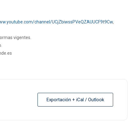
/www.youtube.com/channel/UCjZbiwssPVeQZAUUCF9t9Cw
,
normas vigentes.
o.
mde.es
Exportación + iCal / Outlook