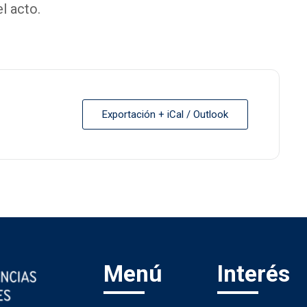
l acto.
Exportación + iCal / Outlook
Menú
Interés