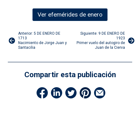
Ver efemérides de enero
Navegación
Anterior: 5 DE ENERO DE
Siguiente: 9 DE ENERO DE
1713
1923
Nacimiento de Jorge Juan y
Primer vuelo del autogiro de
de
Santacilia
Juan de la Cierva
entradas
Compartir esta publicación