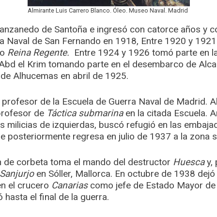
Almirante Luis Carrero Blanco. Óleo. Museo Naval. Madrid
Manzanedo de Santoña e ingresó con catorce años y c
a Naval de San Fernando en 1918, ​Entre 1920 y 1921 
ro
Reina Regente.
Entre 1924 y 1926 tomó parte en l
 Abd el Krim tomando parte en el desembarco de Alca
de Alhucemas en abril de 1925.
rofesor de la Escuela de Guerra Naval de Madrid. Al in
profesor de
Táctica submarina
en la citada Escuela. 
las milicias de izquierdas, buscó refugió en las embaj
e posteriormente regresa en julio de 1937 a la zona 
n de corbeta toma el mando del destructor
Huesca
y,
Sanjurjo
en Sóller, Mallorca. En octubre de 1938 dejó
n el crucero
Canarias
como jefe de Estado Mayor de l
asta el final de la guerra.