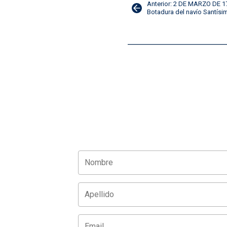
Navegación
Anterior: 2 DE MARZO DE 1
Botadura del navío Santísi
de
entradas