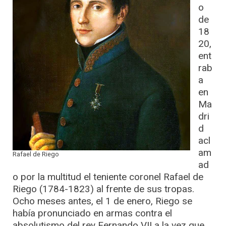
o
de
18
20,
ent
rab
a
en
Ma
dri
d
acl
am
Rafael de Riego
ad
o por la multitud el teniente coronel Rafael de
Riego (1784-1823) al frente de sus tropas.
Ocho meses antes, el 1 de enero, Riego se
había pronunciado en armas contra el
absolutismo del rey Fernando VII a la vez que