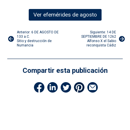
Ver efemérides de agosto
Navegación
Anterior: 6 DE AGOSTO DE
Siguiente: 14 DE
133 a.C.
SEPTIEMBRE DE 1262
Sitio y destrucción de
Alfonso X el Sabio
de
Numancia
reconquista Cádiz
entradas
Compartir esta publicación