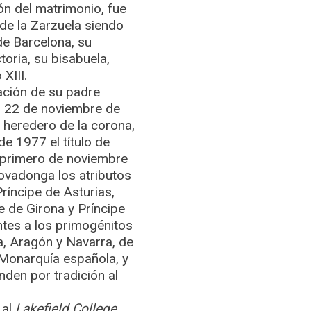
ón del matrimonio, fue
 de la Zarzuela siendo
de Barcelona, su
toria, su bisabuela,
XIII.
ción de su padre
l 22 de noviembre de
l heredero de la corona,
de 1977 el título de
l primero de noviembre
ovadonga los atributos
ríncipe de Asturias,
e de Girona y Príncipe
ntes a los primogénitos
la, Aragón y Navarra, de
 Monarquía española, y
den por tradición al
 al
Lakefield College