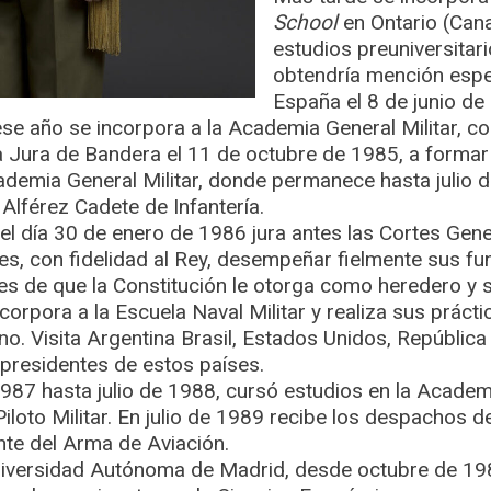
School
en Ontario (Cana
estudios preuniversitari
obtendría mención espe
España el 8 de junio de
se año se incorpora a la Academia General Militar, c
 Jura de Bandera el 11 de octubre de 1985, a formar p
demia General Militar, donde permanece hasta julio d
Alférez Cadete de Infantería.
 el día 30 de enero de 1986 jura antes las Cortes Gen
eyes, con fidelidad al Rey, desempeñar fielmente sus 
es de que la Constitución le otorga como heredero y 
corpora a la Escuela Naval Militar y realiza sus práct
o. Visita Argentina Brasil, Estados Unidos, Repúblic
 presidentes de estos países.
87 hasta julio de 1988, cursó estudios en la Academi
Piloto Militar. En julio de 1989 recibe los despachos de
ente del Arma de Aviación.
niversidad Autónoma de Madrid, desde octubre de 198