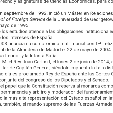
erecho y asignaturas de Ciencias Económicas, para c
 en septiembre de 1993, inició un Máster en Relaciones
 of Foreign Service
de la Universidad de Georgetow
mayo de 1995.
 los estudios atiende a las obligaciones institucionale
 los intereses de España.
003 anuncia su compromiso matrimonial con Dª Letizi
ral de la Almudena de Madrid el 22 de mayo de 2004.
sa Leonor y la Infanta Sofía.
 M. el Rey Juan Carlos I, el lunes 2 de junio de 2014, 
itar de Capitán General, siéndole impuesta la faja dis
o día es proclamado Rey de España ante las Cortes G
conjunta del congreso de los Diputados y el Senado.
el papel que la Constitución reserva al monarca como
 permanencia y árbitro y moderador del funcionamient
o la más alta representación del Estado español en la
ta, también, el mando supremo de las Fuerzas Armada