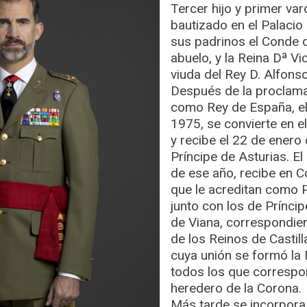
Tercer hijo y primer var
bautizado en el Palacio
sus padrinos el Conde 
abuelo, y la Reina Dª Vic
viuda del Rey D. Alfonso 
Después de la proclama
como Rey de España, e
1975, se convierte en e
y recibe el 22 de enero 
Príncipe de Asturias. E
de ese año, recibe en C
que le acreditan como P
junto con los de Príncip
de Viana, correspondie
de los Reinos de Castil
cuya unión se formó la
todos los que correspon
heredero de la Corona.
Más tarde se incorpora