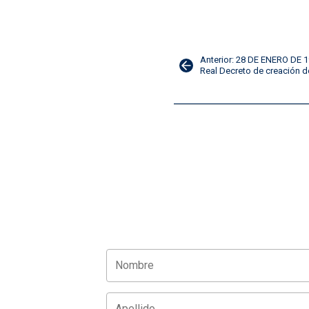
Navegación
Anterior: 28 DE ENERO DE 
Real Decreto de creación de
de
entradas