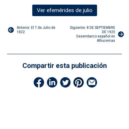
Ver efemérides de julio
Navegación
Anterior: El 7 de Julio de
Siguiente: 8 DE SEPTIEMBRE
1822
DE 1925
Desembarco español en
de
Alhucemas
entradas
Compartir esta publicación