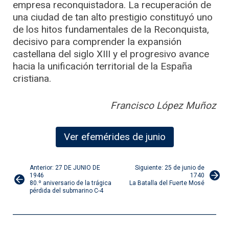
empresa reconquistadora. La recuperación de
una ciudad de tan alto prestigio constituyó uno
de los hitos fundamentales de la Reconquista,
decisivo para comprender la expansión
castellana del siglo XIII y el progresivo avance
hacia la unificación territorial de la España
cristiana.
Francisco López Muñoz
Ver efemérides de junio
Navegación
Anterior: 27 DE JUNIO DE
Siguiente: 25 de junio de
1946
1740
80.º aniversario de la trágica
La Batalla del Fuerte Mosé
de
pérdida del submarino C-4
entradas