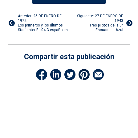
Navegación
Anterior: 25 DE ENERO DE
Siguiente: 27 DE ENERO DE
1972
1943
Los primeros y los últimos
Tres pilotos de la 3ª
de
Starfighter F-104 G españoles
Escuadrilla Azul
entradas
Compartir esta publicación