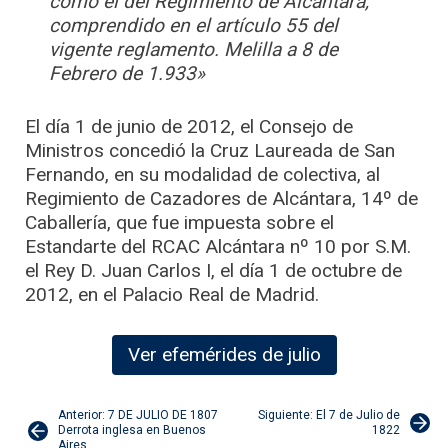
como el del Regimiento de Alcántara,
comprendido en el artículo 55 del
vigente reglamento. Melilla a 8 de
Febrero de 1.933»
El día 1 de junio de 2012, el Consejo de
Ministros concedió la Cruz Laureada de San
Fernando, en su modalidad de colectiva, al
Regimiento de Cazadores de Alcántara, 14º de
Caballería, que fue impuesta sobre el
Estandarte del RCAC Alcántara nº 10 por S.M.
el Rey D. Juan Carlos I, el día 1 de octubre de
2012, en el Palacio Real de Madrid.
Ver efemérides de julio
Navegación
Anterior: 7 DE JULIO DE 1807
Siguiente: El 7 de Julio de
Derrota inglesa en Buenos
1822
Aires