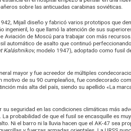
añeros sobre las anticuadas carabinas soviéticas.
n 1942, Mijaíl diseño y fabricó varios prototipos que d
 ingenieril, lo que llamó la atención de sus superiores
o de Aviación de Moscú para trabajar con más recurso
fusil automático de asalto que continuó perfeccionand
t Kaláshnikov
, modelo 1947), adoptado como fusil de
neral mayor y fue acreedor de múltiples condecoracio
n motivo de su 90 cumpleaños, fue condecorado com
tinción más alta del país, siendo su apellido «La marc
 su seguridad en las condiciones climáticas más adv
o. La probabilidad de que el fusil se encasquille es m
lto. Ni el barro ni la lluvia hacen que el AK-47 sea prop
 guerrillas y fuerzas armadas orientales. La URSS nun