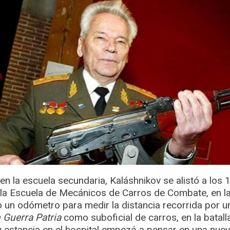
 la escuela secundaria, Kaláshnikov se alistó a los 1
la Escuela de Mecánicos de Carros de Combate, en la
o un odómetro para medir la distancia recorrida por u
 Guerra Patria
como suboficial de carros, en la batall
u estancia en el hospital empezó a pensar en una nue