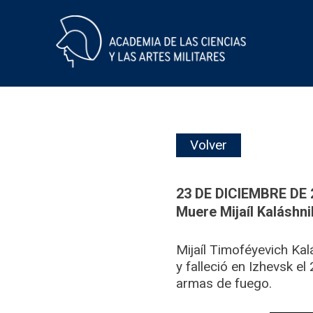
Skip
Volver
to
content
23 DE DICIEMBRE DE 
Muere Mijaíl Kaláshnik
Mijaíl Timoféyevich Kal
y falleció en Izhevsk el
armas de fuego.