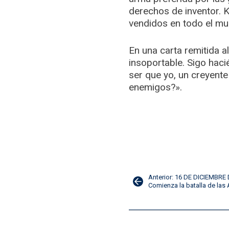
derechos de inventor. K
vendidos en todo el mu
En una carta remitida al
insoportable. Sigo haci
ser que yo, un creyente
enemigos?».
Navegación
Anterior: 16 DE DICIEMBRE
Comienza la batalla de las
de
entradas