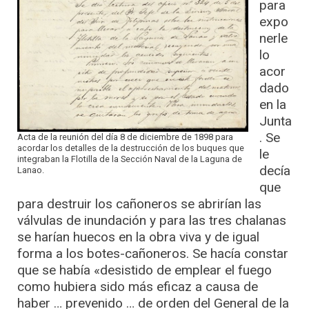
para
expo
nerle
lo
acor
dado
en la
Junta
. Se
Acta de la reunión del día 8 de diciembre de 1898 para
acordar los detalles de la destrucción de los buques que
le
integraban la Flotilla de la Sección Naval de la Laguna de
decía
Lanao.
que
para destruir los cañoneros se abrirían las
válvulas de inundación y para las tres chalanas
se harían huecos en la obra viva y de igual
forma a los botes-cañoneros. Se hacía constar
que se había «desistido de emplear el fuego
como hubiera sido más eficaz a causa de
haber … prevenido … de orden del General de la