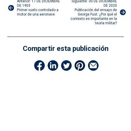
Navegación
Anterior: 17 DE DICIEMBRE
Siguiente: 30 DE DICIEMBRE
DE 1903
DE 2020
Primer vuelo controlado a
Publicación del ensayo de
de
motor de una aeronave
George Fust. ¿Por qué el
contexto es importante en la
teoría militar?
entradas
Compartir esta publicación