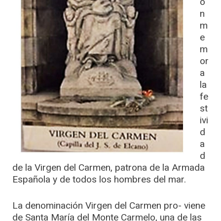
o
n
m
e
m
or
a
la
fe
st
ivi
d
a
d
de la Virgen del Carmen, patrona de la Armada
Española y de todos los hombres del mar.
La denominación Virgen del Carmen pro- viene
de Santa María del Monte Carmelo, una de las