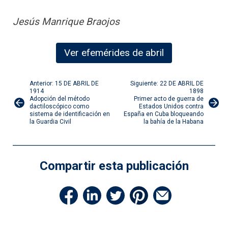
Jesús Manrique Braojos
Ver efemérides de abril
Navegación
Anterior: 15 DE ABRIL DE
Siguiente: 22 DE ABRIL DE
1914
1898
Adopción del método
Primer acto de guerra de
de
dactiloscópico como
Estados Unidos contra
sistema de identificación en
España en Cuba bloqueando
la Guardia Civil
la bahía de la Habana
entradas
Compartir esta publicación