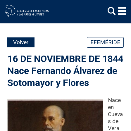
Skip
to
content
Volver
EFEMÉRIDE
16 DE NOVIEMBRE DE 1844
Nace Fernando Álvarez de
Sotomayor y Flores
Nace
en
Cueva
s de
Vera