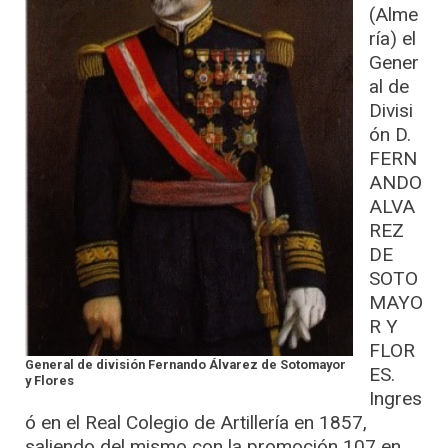
(Alme
ría) el
Gener
al de
Divisi
ón D.
FERN
ANDO
ALVA
REZ
DE
SOTO
MAYO
R Y
FLOR
General de división Fernando Álvarez de Sotomayor
ES.
y Flores
Ingres
ó en el Real Colegio de Artillería en 1857,
saliendo del mismo con la promoción 107 en