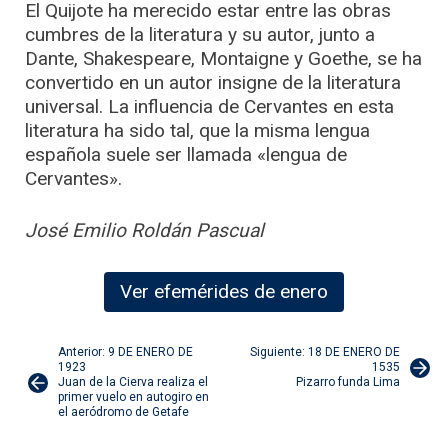
El Quijote ha merecido estar entre las obras
cumbres de la literatura y su autor, junto a
Dante, Shakespeare, Montaigne y Goethe, se ha
convertido en un autor insigne de la literatura
universal. La influencia de Cervantes en esta
literatura ha sido tal, que la misma lengua
española suele ser llamada «lengua de
Cervantes».
José Emilio Roldán Pascual
Ver efemérides de enero
Navegación
Anterior: 9 DE ENERO DE
Siguiente: 18 DE ENERO DE
1923
1535
Juan de la Cierva realiza el
Pizarro funda Lima
de
primer vuelo en autogiro en
el aeródromo de Getafe
entradas