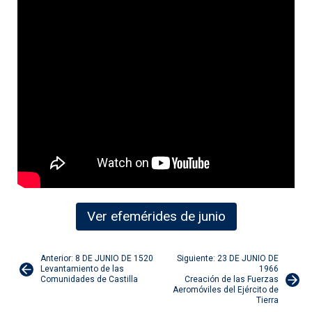
Ver efemérides de junio
Navegación
Anterior: 8 DE JUNIO DE 1520
Siguiente: 23 DE JUNIO DE
Levantamiento de las
1966
Comunidades de Castilla
Creación de las Fuerzas
de
Aeromóviles del Ejército de
Tierra