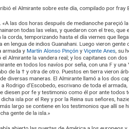
ibió el Almirante sobre este día, compilado por fray
 «A las dos horas después de medianoche pareçió la ti
mainaron todas las velas, y quedaron con el treo, que e
 la corda, temporizando hasta el día viernes que llega
a en lengua de indios Guanahani. Luego vieron gente 
rca armada y
Martín Alonso Pinçón
y
Viçente Anes
, su 
ó el Almirante la vandera real; y los capitanes con dos
mirante en todos los navíos por seña, con una F y una 
bo de la † y otra de otro. Puestos en tierra vieron ár
de diversas maneras. El Almirante llamó a los dos ca
 y a Rodrigo d’Escobedo, escrivano de toda el armada
 le diesen por fe y testimonio como él por ante todo
dicha isla por el Rey y por la Reina sus señores, haz
más largo se contiene en los testimonios que allí se h
cha gente de la isla.»
había abierto las puertas de América a los europeos y