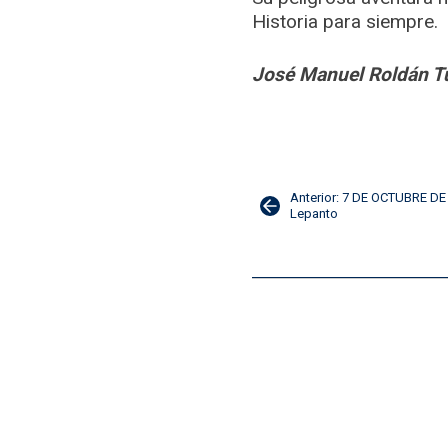
Historia para siempre.
José Manuel Roldán T
Navegación
Anterior: 7 DE OCTUBRE DE
Lepanto
de
entradas