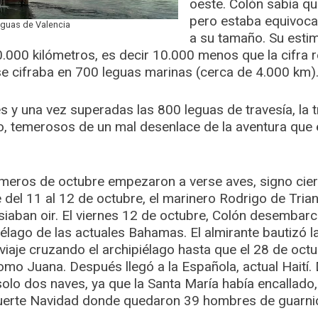
oeste. Colón sabía que
pero estaba equivocad
aguas de Valencia
a su tamaño. Su estim
000 kilómetros, es decir 10.000 menos que la cifra r
se cifraba en 700 leguas marinas (cerca de 4.000 km)
es y una vez superadas las 800 leguas de travesía, la 
o, temerosos de un mal desenlace de la aventura que
meros de octubre empezaron a verse aves, signo cier
e del 11 al 12 de octubre, el marinero Rodrigo de Trian
siaban oir. El viernes 12 de octubre, Colón desembarca
iélago de las actuales Bahamas. El almirante bautizó l
viaje cruzando el archipiélago hasta que el 28 de octub
mo Juana. Después llegó a la Española, actual Haití. 
olo dos naves, ya que la Santa María había encallado,
Fuerte Navidad donde quedaron 39 hombres de guarnic