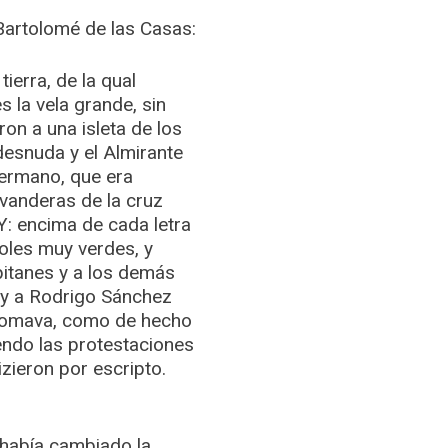
 Bartolomé de las Casas:
erra, de la qual
s la vela grande, sin
ron a una isleta de los
desnuda y el Almirante
hermano, que era
 vanderas de la cruz
Y: encima de cada letra
boles muy verdes, y
pitanes y a los demás
, y a Rodrigo Sánchez
s tomava, como de hecho
iendo las protestaciones
izieron por escripto.
 había cambiado la