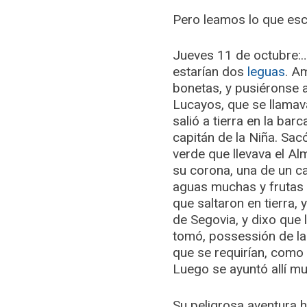
Pero leamos lo que escr
Jueves 11 de octubre:…
estarían dos
leguas
. A
bonetas, y pusiéronse a
Lucayos, que se llamav
salió a tierra en la ba
capitán de la Niña. Sac
verde que llevava el Al
su corona, una de un ca
aguas muchas y frutas 
que saltaron en tierra,
de Segovia, y dixo que
tomó, possessión de la 
que se requirían, como 
Luego se ayuntó allí mu
Su peligrosa aventura 