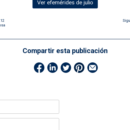
Ver efemérides de julio
212
Sig
losa
Compartir esta publicación