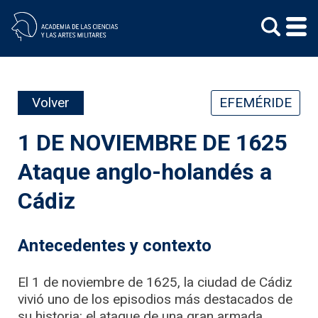
Skip
to
content
Volver
EFEMÉRIDE
1 DE NOVIEMBRE DE 1625
Ataque anglo-holandés a
Cádiz
Antecedentes y contexto
El 1 de noviembre de 1625, la ciudad de Cádiz
vivió uno de los episodios más destacados de
su historia: el ataque de una gran armada