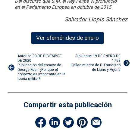
Del discurso que S.M. el Rey Felipe VI pronunció
en el Parlamento Europeo en octubre de 2015
Salvador Llopis Sánchez
Ver efemérides de enero
Navegación
Anterior: 30 DE DICIEMBRE
Siguiente: 19 DE ENERO DE
DE 2020
1753
Publicación del ensayo de
Fallecimiento de D. Francisco
de
George Fust. ¿Por qué el
de Liaño y Arjona
contexto es importante en la
teoría militar?
entradas
Compartir esta publicación